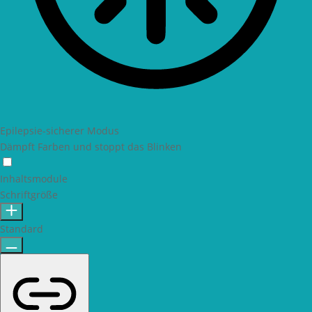
Epilepsie-sicherer Modus
Dämpft Farben und stoppt das Blinken
Epilepsie-sicherer Modus
Inhaltsmodule
Schriftgröße
Standard