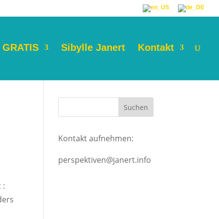
GRATIS
Sibylle Janert
Kontakt
Kontakt aufnehmen:
perspektiven@janert.info
 :
ders