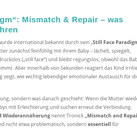
digm“:
Mismatch & Repair – was
ehren
wurde international bekannt durch sein „
Still Face Paradig
er zunächst feinfühlig mit ihrem Baby – lächelt, spiegelt,
druckslos („still face“) und bleibt regungslos, obwohl das Ba
mmt. Aber innerhalb von Sekunden reagiert das Kind irriti
 zeigt, wie wichtig lebendiger emotionaler Austausch für di
örung, sondern was danach geschieht: Wenn die Mutter wied
bys mit Erleichterung und suchen erneut die Verbindung.
nd Wiederannäherung
nennt Tronick
„Mismatch and Repai
nd nicht etwa problematisch, sondern
essentiell
für