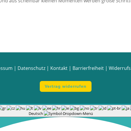
. Und aus scheinbar kleinen Momenten werden große Schritt
essum
|
Datenschutz
|
Kontakt
|
Barrierfreiheit
|
Widerruf
Vertrag widerrufen
Deutsch