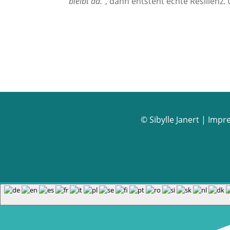
bleibt da.“
, dann entsteht echte Resilienz
© Sibylle Janert |
Impr