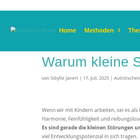
Home
Methoden
The
Warum kleine S
von
Sibylle Janert
|
17, Juli, 2025
|
Autistische
Wenn wir mit Kindern arbeiten, sei es al
Harmonie, Feinfühligkeit und reibungslose
Es sind gerade die kleinen Störungen 
viel Entwicklungspotenzial in sich tragen.