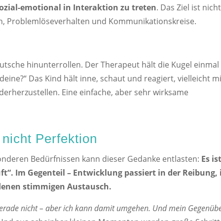
ozial-emotional in Interaktion zu treten
. Das Ziel ist nich
ktion, Problemlöseverhalten und Kommunikationskreise.
 Rutsche hinunterrollen. Der Therapeut hält die Kugel einmal
deine?“ Das Kind hält inne, schaut und reagiert, vielleicht m
derherzustellen. Eine einfache, aber sehr wirksame
 nicht Perfektion
sonderen Bedürfnissen kann dieser Gedanke entlasten:
Es is
ft“.
Im Gegenteil – Entwicklung passiert in der Reibung, 
undenen stimmigen Austausch.
gerade nicht – aber ich kann damit umgehen. Und mein Gegenüb