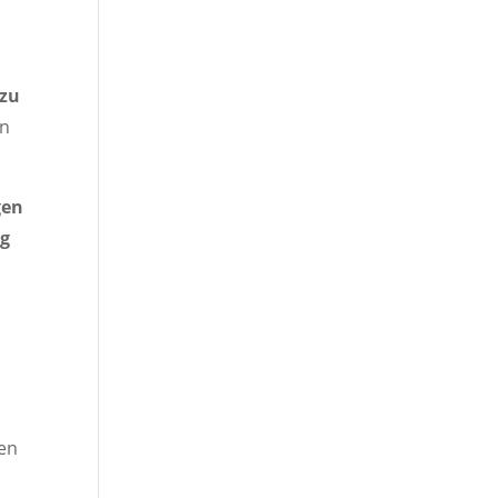
m
 zu
en
gen
ng
nen
n